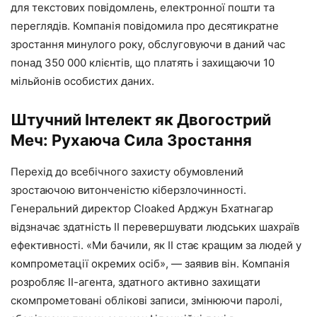
для текстових повідомлень, електронної пошти та
переглядів. Компанія повідомила про десятикратне
зростання минулого року, обслуговуючи в даний час
понад 350 000 клієнтів, що платять і захищаючи 10
мільйонів особистих даних.
Штучний Інтелект як Двогострий
Меч: Рухаюча Сила Зростання
Перехід до всебічного захисту обумовлений
зростаючою витонченістю кіберзлочинності.
Генеральний директор Cloaked Арджун Бхатнагар
відзначає здатність ІІ перевершувати людських шахраїв
ефективності. «Ми бачили, як ІІ стає кращим за людей у ​​
компрометації окремих осіб», — заявив він. Компанія
розробляє ІІ-агента, здатного активно захищати
скомпрометовані облікові записи, змінюючи паролі,