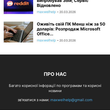
Випробував Збій; Сервіс
Відновлено
maxwelhelp
-
20.03.2026
Оживіть свій ПК Менш ніж за 50
доларів: Розпродаж Microsoft
Office...
maxwelhelp
-
20.03.2026
ПРО НАС
Багато корисної інфорації по програмам та корисні
новини
зв'язатися з нами:
maxwelhelp@gmail.com