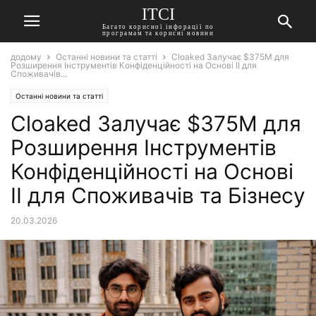
ITCI
Багато корисної інфорації по
програмам та корисні новини
додому
Останні новини та статті
Cloaked Залучає $375М для
Розширення Інструментів Конфіденційності на Основі ІІ для
Споживачів...
Останні новини та статті
Cloaked Залучає $375М для
Розширення Інструментів
Конфіденційності на Основі
ІІ для Споживачів та Бізнесу
20.03.2026