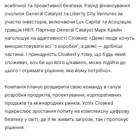
всебічної та проактивної безпеки. Раунд фінансування
очолили General Catalyst та Liberty City Ventures за
участю інвесторів, включаючи Lux Capital та Асоціацію
гравців НФЛ. Партнер General Catalyst Марк Крейн
наголошує на адаптивності Cloaked: «Деякі люди хочуть
використовувати всі “з коробки”, а деякі — дрібніші
частини. І принадність Cloaked у тому, що будь-який
споживач, хоч би що його цікавило, може підійти до
цього і отримати рішення, яке йому потрібно».
Компанія планує розширити свою команду в галузі
розробки продуктів, проектування, корпоративних
продажів та міжнародних ринків. Успіх Cloaked
підкреслює зростання попиту на комплексну цифрову
безпеку у світі, де ІІ як живить загрози, так і пропонує
рішення.