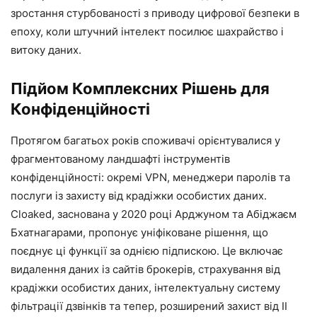
зростання стурбованості з приводу цифрової безпеки в
епоху, коли штучний інтелект посилює шахрайство і
витоку даних.
Підйом Комплексних Рішень для
Конфіденційності
Протягом багатьох років споживачі орієнтувалися у
фрагментованому ландшафті інструментів
конфіденційності: окремі VPN, менеджери паролів та
послуги із захисту від крадіжки особистих даних.
Cloaked, заснована у 2020 році Арджуном та Абіджаєм
Бхатнагарами, пропонує уніфіковане рішення, що
поєднує ці функції за однією підпискою. Це включає
видалення даних із сайтів брокерів, страхування від
крадіжки особистих даних, інтелектуальну систему
фільтрації дзвінків та тепер, розширений захист від ІІ