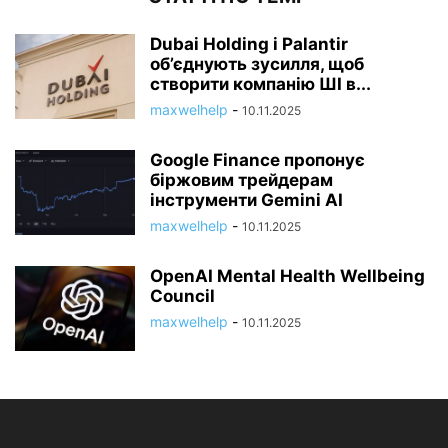
Dubai Holding і Palantir
об’єднують зусилля, щоб
створити компанію ШІ в...
maxwelhelp
-
10.11.2025
Google Finance пропонує
біржовим трейдерам
інструменти Gemini AI
maxwelhelp
-
10.11.2025
OpenAI Mental Health Wellbeing
Council
maxwelhelp
-
10.11.2025