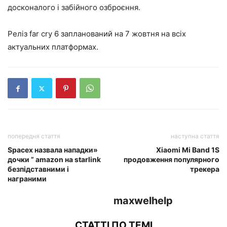
досконалого і забійного озброєння.
Реліз far cry 6 запланований на 7 жовтня на всіх
актуальних платформах.
попередня стаття
наступна стаття
Spacex назвала нападки»
Xiaomi Mi Band 1S
дочки ” amazon на starlink
продовження популярного
безпідставними і
трекера
награними
maxwelhelp
СТАТТІ ПО ТЕМІ