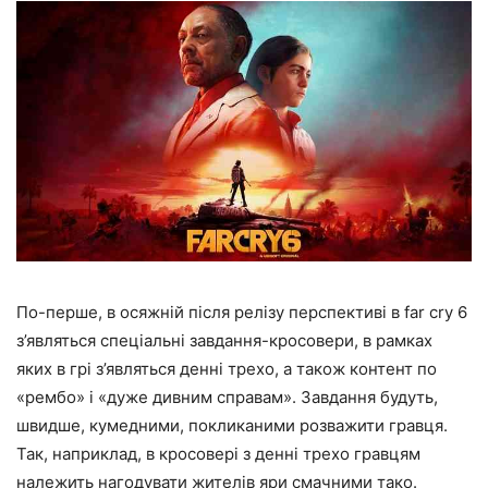
По-перше, в осяжній після релізу перспективі в far cry 6
з’являться спеціальні завдання-кросовери, в рамках
яких в грі з’являться денні трехо, а також контент по
«рембо» і «дуже дивним справам». Завдання будуть,
швидше, кумедними, покликаними розважити гравця.
Так, наприклад, в кросовері з денні трехо гравцям
належить нагодувати жителів яри смачними тако.