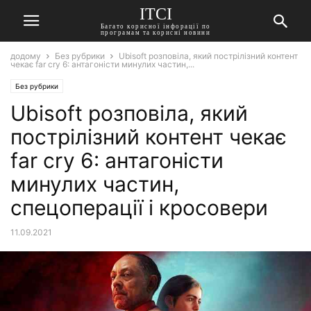
ITCI
Багато корисної інфорації по
програмам та корисні новини
додому
Без рубрики
Ubisoft розповіла, який пострілізний контент
чекає far cry 6: антагоністи минулих частин,...
Без рубрики
Ubisoft розповіла, який
пострілізний контент чекає
far cry 6: антагоністи
минулих частин,
спецоперації і кросовери
11.09.2021