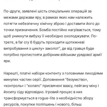
По-друге, заявлені шість спеціальних операцій за
межами держави яру, в рамках яких нам належить
потягти небезпечну хімічну зброю і доставити його до
точки призначення. Бомба постійно нагрівається, тому
щоб уникнути вибуху її необхідно охолоджувати. По-
третє, в far cry 6 будуть проходити щотижневі
випробування з циклу» заколот”, де від гравця буде
потрібно протистояти добірним військам урядової армії
яри.
Нарешті, платні набори контенту з головними лиходіями
минулих частин серії. Доповнення “безумство»,
«контроль» і “колапс” присвячені ваасу, пейгану міну і
йосипу сіду відповідно. Ігровий процес в них
трансформується в rogue-lite з необхідністю збору
ресурсів, покупки поліпшень і нового, більш