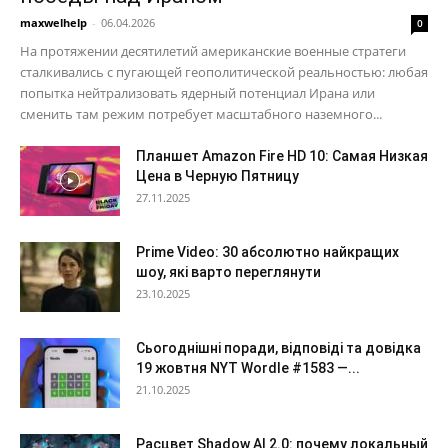
maxwelhelp
-
06.04.2026
0
На протяжении десятилетий американские военные стратеги
сталкивались с пугающей геополитической реальностью: любая
попытка нейтрализовать ядерный потенциал Ирана или
сменить там режим потребует масштабного наземного...
Планшет Amazon Fire HD 10: Самая Низкая
Цена в Черную Пятницу
27.11.2025
Prime Video: 30 абсолютно найкращих
шоу, які варто переглянути
23.10.2025
Сьогоднішні поради, відповіді та довідка
19 жовтня NYT Wordle #1583 —...
21.10.2025
Расцвет Shadow AI 2.0: почему локальный