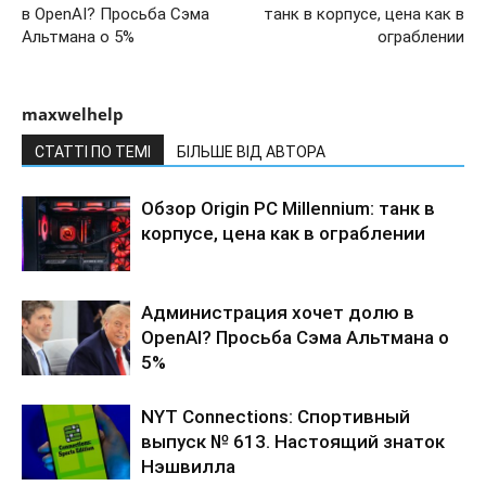
в OpenAI? Просьба Сэма
танк в корпусе, цена как в
Альтмана о 5%
ограблении
maxwelhelp
СТАТТІ ПО ТЕМІ
БІЛЬШЕ ВІД АВТОРА
Обзор Origin PC Millennium: танк в
корпусе, цена как в ограблении
Администрация хочет долю в
OpenAI? Просьба Сэма Альтмана о
5%
NYT Connections: Спортивный
выпуск № 613. Настоящий знаток
Нэшвилла