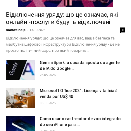
Відключення уряду: що це означає, які
онлайн -послуги будуть відключені
maxwelhelp
-
13.10.2025
0
Відключення уряду: що це означає для вас, ваша безпека та
майбутнє цифрової інфраструктури Відключення уряду - це не
просто політичний фарс, про який говорять...
Gemini Spark: a ousada aposta do agente
de IA do Google...
23.05.2026
Microsoft Office 2021: Licença vitalícia à
venda por US$ 40
16.11.2025
Como usar o rastreador de voo integrado
do seu iPhone para...
26.04.2026