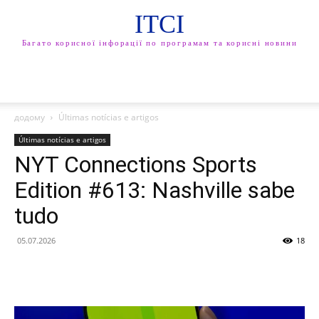
ITCI
Багато корисної інфорації по програмам та корисні новини
додому
Últimas notícias e artigos
Últimas notícias e artigos
NYT Connections Sports
Edition #613: Nashville sabe
tudo
05.07.2026
18