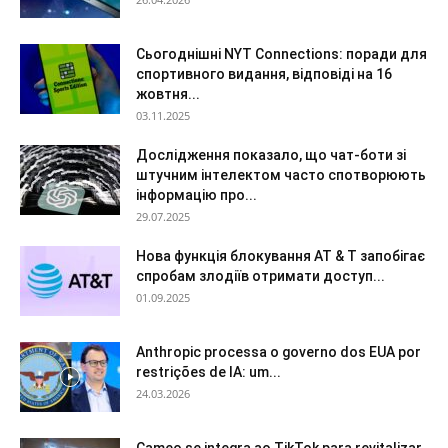
Сьогоднішні NYT Connections: поради для
спортивного видання, відповіді на 16
жовтня...
03.11.2025
Дослідження показало, що чат-боти зі
штучним інтелектом часто спотворюють
інформацію про...
29.07.2025
Нова функція блокування AT & T запобігає
спробам злодіїв отримати доступ...
01.09.2025
Anthropic processa o governo dos EUA por
restrições de IA: um...
24.03.2026
Cameo se integra ao TikTok para revitalizar