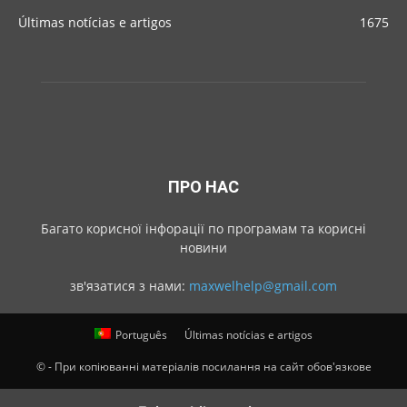
Últimas notícias e artigos
1675
ПРО НАС
Багато корисної інфорації по програмам та корисні
новини
зв'язатися з нами:
maxwelhelp@gmail.com
Português
Últimas notícias e artigos
© - При копіюванні матеріалів посилання на сайт обов'язкове