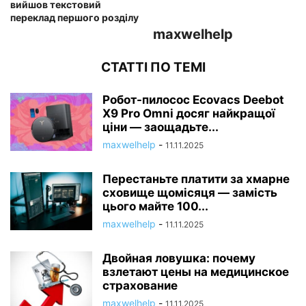
вийшов текстовий
переклад першого розділу
maxwelhelp
СТАТТІ ПО ТЕМІ
Робот-пилосос Ecovacs Deebot
X9 Pro Omni досяг найкращої
ціни — заощадьте...
maxwelhelp
-
11.11.2025
Перестаньте платити за хмарне
сховище щомісяця — замість
цього майте 100...
maxwelhelp
-
11.11.2025
Двойная ловушка: почему
взлетают цены на медицинское
страхование
maxwelhelp
-
11.11.2025