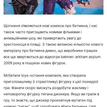
Щотижня з’являються нові комікси про бетмена, і нас
також часто пригощають новими фільмами і
анімаційними шоу, які привертають увагу до
хрестоносця в плащі. З такою великою кількістю нового
матеріалу про бетмена дивно, що виробники іграшок
все ще звертаються до відеогри batman: arkham asylum
2009 року в пошуках нових фігурок.
Mcfarlane toys-остання компанія, яка створила
приголомшливу (і страхітливу) фігурку з цієї похмурої
гри. Фанати скоро зможуть роздобути жахливу і
неповоротку фігурку титана джокера. Якщо ви грали в
гру, то знаєте, що джокер проковтнув мутаген під
назвою “титан”, щоб спробувати вбити бетмена. Цей