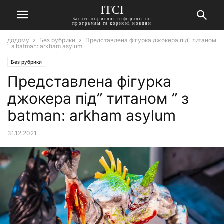
ITCI
Багато корисної інфорації по
програмам та корисні новини
додому
Без рубрики
Представлена фігурка джокера під” титаном
” з batman: arkham asylum
Без рубрики
Представлена фігурка
джокера під” титаном ” з
batman: arkham asylum
31.12.2021