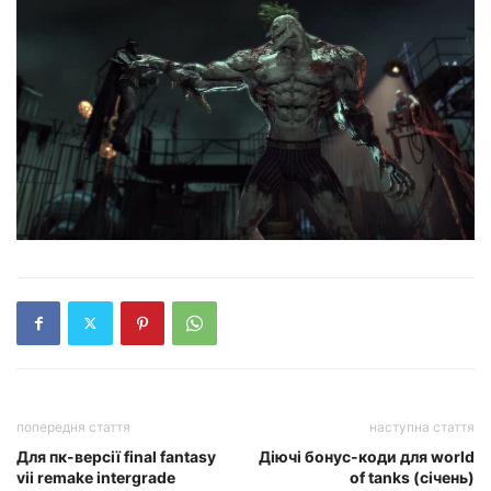
попередня стаття
наступна стаття
Для пк-версії final fantasy
Діючі бонус-коди для world
vii remake intergrade
of tanks (січень)