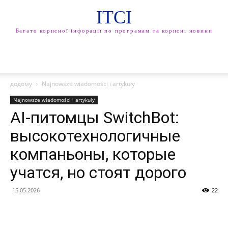
ITCI
Багато корисної інфорації по програмам та корисні новини
додому
Najnowsze wiadomości i artykuły
Najnowsze wiadomości i artykuły
AI-питомцы SwitchBot:
высокотехнологичные
компаньоны, которые
учатся, но стоят дорого
15.05.2026
22