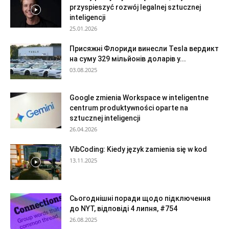
przyspieszyć rozwój legalnej sztucznej
inteligencji
25.01.2026
Присяжні Флориди винесли Tesla вердикт
на суму 329 мільйонів доларів у...
03.08.2025
Google zmienia Workspace w inteligentne
centrum produktywności oparte na
sztucznej inteligencji
26.04.2026
VibCoding: Kiedy język zamienia się w kod
13.11.2025
Сьогоднішні поради щодо підключення
до NYT, відповіді 4 липня, #754
26.08.2025