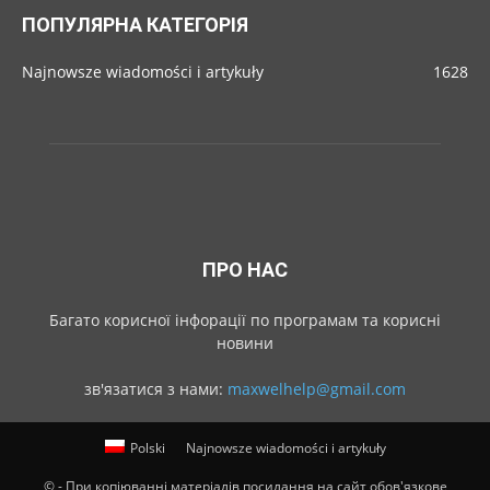
ПОПУЛЯРНА КАТЕГОРІЯ
Najnowsze wiadomości i artykuły
1628
ПРО НАС
Багато корисної інфорації по програмам та корисні
новини
зв'язатися з нами:
maxwelhelp@gmail.com
Polski
Najnowsze wiadomości i artykuły
© - При копіюванні матеріалів посилання на сайт обов'язкове