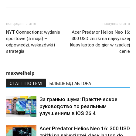
попередня стаття
наступна стаття
NYT Connections: wydanie
Acer Predator Helios Neo 16:
sportowe (5 maja) –
300 USD zniżki na najwyższej
odpowiedzi, wskazówki i
klasy laptop do gier w rzadkiej
strategia
cenie
maxwelhelp
СТАТТІ ПО ТЕМІ
БІЛЬШЕ ВІД АВТОРА
За гранью шума: Практическое
руководство по реальным
улучшениям в iOS 26.4
Acer Predator Helios Neo 16: 300 USD
zniżki na najwyższej klasy laptop do