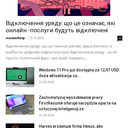
Відключення уряду: що це означає, які
онлайн -послуги будуть відключені
maxwelhelp
-
13.10.2025
0
Відключення уряду: що це означає для вас, ваша безпека та
майбутнє цифрової інфраструктури Відключення уряду - це не
просто політичний фарс, про який говорять...
Windows 11 Pro już dostępny za 12,97 USD:
duża aktualizacja za...
23.03.2026
Zautomatyzuj wyszukiwanie pracy:
FirstResume oferuje narzędzia oparte na
sztucznej inteligencji ze...
25.04.2026
Harvey przejmuje firmę Hexus, aby