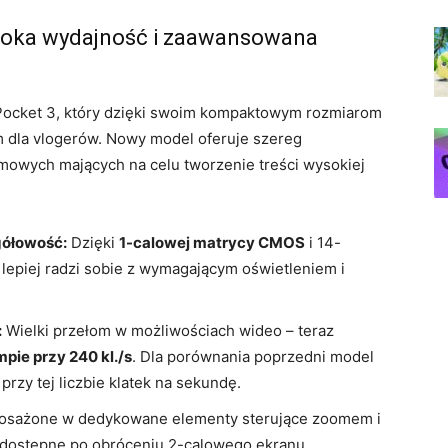
soka wydajność i zaawansowana
Pocket 3, który dzięki swoim kompaktowym rozmiarom
em dla vlogerów. Nowy model oferuje szereg
mowych mających na celu tworzenie treści wysokiej
gółowość:
Dzięki
1-calowej matrycy CMOS
i 14-
lepiej radzi sobie z wymagającym oświetleniem i
:
Wielki przełom w możliwościach wideo – teraz
ie przy 240 kl./s
. Dla porównania poprzedni model
przy tej liczbie klatek na sekundę.
posażone w dedykowane elementy sterujące zoomem i
ię dostępne po obróceniu 2-calowego ekranu