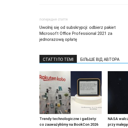
попередня стаття
Uwolnij się od subskrypcji: odbierz pakiet
Microsoft Office Professional 2021 za
jednorazową opłatę
СТАТТІ ПО ТЕМІ
БІЛЬШЕ ВІД АВТОРА
Trendy technologiczne i gadżety:
NASA walczy
co zauważyliśmy na BookCon 2026
przy maleją