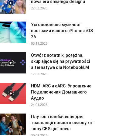
nowa era śmiałego designu
22.03.2026
Усі оновлення музичної
програми вашого iPhone з iOS
26
03.11.2025
Otwórz notatnik: potężna,
skupiająca się na prywatności
alternatywa dla NotebookLM
17.02.2026
HDMI ARC и eARC: Упрощение
Подключения Домашнего
Аудио
24.01.2026
Плутон телебачення для
трансляції повного сезону хіт
-шоу CBS цієї осені
30.09.2025