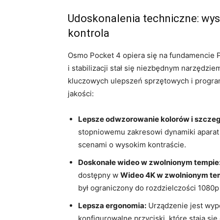
Udoskonalenia techniczne: wy
kontrola
Osmo Pocket 4 opiera się na fundamencie 
i stabilizacji stał się niezbędnym narzędzi
kluczowych ulepszeń sprzętowych i progra
jakości:
Lepsze odwzorowanie kolorów i szcze
stopniowemu zakresowi dynamiki aparat 
scenami o wysokim kontraście.
Doskonałe wideo w zwolnionym tempie
dostępny w
Wideo 4K w zwolnionym temp
był ograniczony do rozdzielczości 1080p 
Lepsza ergonomia:
Urządzenie jest wy
konfigurowalne przyciski, które stają s