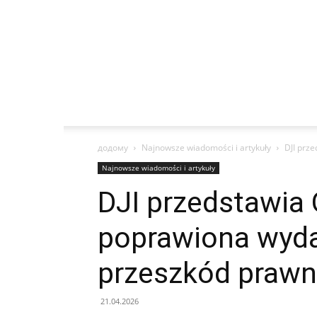
додому
Najnowsze wiadomości i artykuły
DJI prz
Najnowsze wiadomości i artykuły
DJI przedstawia
poprawiona wyd
przeszkód praw
21.04.2026