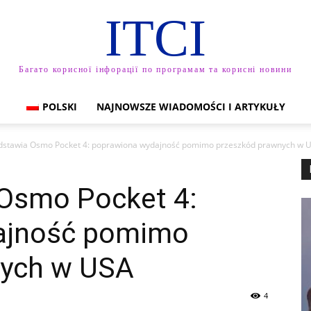
ITCI
Багато корисної інфорації по програмам та корисні новини
POLSKI
NAJNOWSZE WIADOMOŚCI I ARTYKUŁY
edstawia Osmo Pocket 4: poprawiona wydajność pomimo przeszkód prawnych w 
 Osmo Pocket 4:
ajność pomimo
nych w USA
4