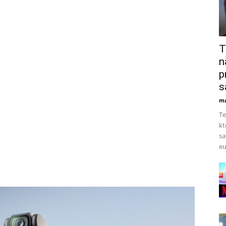
T
n
p
s
ma
Te
kt
sa
eu