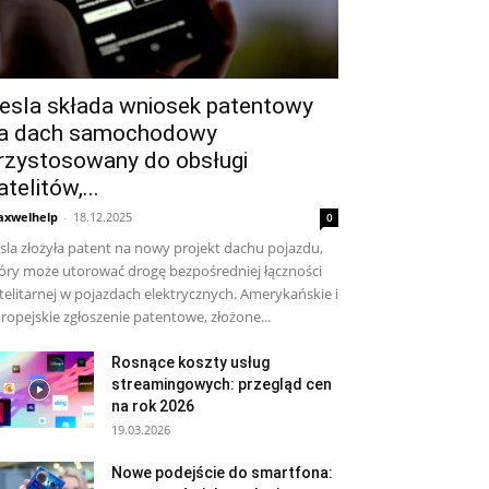
esla składa wniosek patentowy
a dach samochodowy
rzystosowany do obsługi
atelitów,...
xwelhelp
-
18.12.2025
0
sla złożyła patent na nowy projekt dachu pojazdu,
óry może utorować drogę bezpośredniej łączności
telitarnej w pojazdach elektrycznych. Amerykańskie i
ropejskie zgłoszenie patentowe, złożone...
Rosnące koszty usług
streamingowych: przegląd cen
na rok 2026
19.03.2026
Nowe podejście do smartfona: