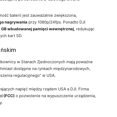
ość baterii jest zauważalnie zwiększona,
ego nagrywania
przy 1080p/24fps. Ponadto DJI
 GB wbudowanej pamięci wewnętrznej
, redukując
ych kart SD.
ańskim
ytkownicy w Stanach Zjednoczonych mają poważne
ychmiast dostępne na rynkach międzynarodowych,
eszenia regulacyjnego” w USA.
ających napięć między rządem USA a DJI. Firma
ci (FCC)
o pozwolenie na wypuszczenie urządzenia,
y.