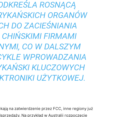
PODKREŚLA ROSNĄCĄ
RYKAŃSKICH ORGANÓW
H DO ZACIEŚNIANIA
 CHIŃSKIMI FIRMAMI
NYMI, CO W DALSZYM
 CYKLE WPROWADZANIA
YKAŃSKI KLUCZOWYCH
KTRONIKI UŻYTKOWEJ.
kają na zatwierdzenie przez FCC, inne regiony już
sprzedaży. Na przykład w Australii rozpoczęcie