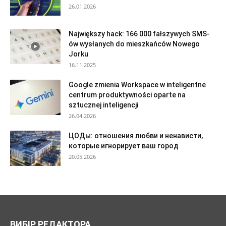
26.01.2026
Największy hack: 166 000 fałszywych SMS-
ów wysłanych do mieszkańców Nowego
Jorku
16.11.2025
Google zmienia Workspace w inteligentne
centrum produktywności oparte na
sztucznej inteligencji
26.04.2026
ЦОДы: отношения любви и ненависти,
которые игнорирует ваш город
20.05.2026
ВИБІР РЕДАКТОРА