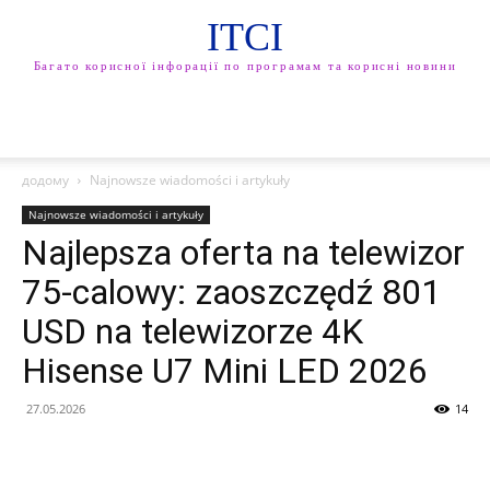
ITCI
Багато корисної інфорації по програмам та корисні новини
додому
Najnowsze wiadomości i artykuły
Najnowsze wiadomości i artykuły
Najlepsza oferta na telewizor
75-calowy: zaoszczędź 801
USD na telewizorze 4K
Hisense U7 Mini LED 2026
27.05.2026
14