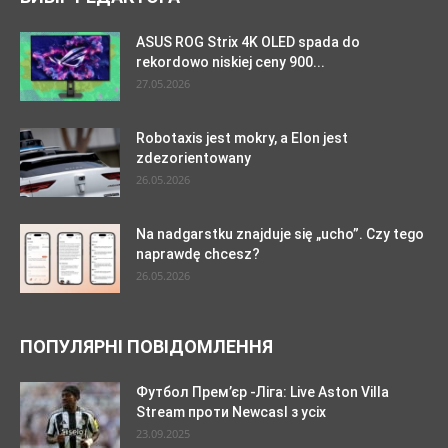
ASUS ROG Strix 4K OLED spada do
rekordowo niskiej ceny 900...
27.05.2026
Robotaxis jest mokry, a Elon jest
zdezorientowany
26.05.2026
Na nadgarstku znajduje się „ucho”. Czy tego
naprawdę chcesz?
26.05.2026
ПОПУЛЯРНІ ПОВІДОМЛЕННЯ
Футбол Прем’єр -Ліга: Live Aston Villa
Stream проти Newcasl з усіх
23.09.2025