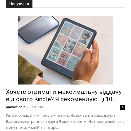
Популярні
Хочете отримати максимальну віддачу
від свого Kindle? Я рекомендую ці 10...
maxwelhelp
-
03.09.2025
0
Kindle: більше, ніж просто читалка. Як вичавити максимум з
Вашого електронного друга Я люблю книги. Не просто люблю, а
живу ними. У моїй квартирі...