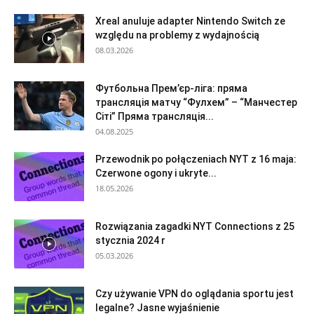
Xreal anuluje adapter Nintendo Switch ze
względu na problemy z wydajnością
08.03.2026
Футбольна Прем’єр-ліга: пряма
трансляція матчу “Фулхем” – “Манчестер
Сіті” Пряма трансляція...
04.08.2025
Przewodnik po połączeniach NYT z 16 maja:
Czerwone ogony i ukryte...
18.05.2026
Rozwiązania zagadki NYT Connections z 25
stycznia 2024 r
05.03.2026
Czy używanie VPN do oglądania sportu jest
legalne? Jasne wyjaśnienie