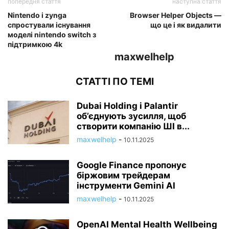
попередня стаття
наступна стаття
Nintendo і zynga
Browser Helper Objects —
спростували існування
що це і як видалити
моделі nintendo switch з
підтримкою 4k
maxwelhelp
СТАТТІ ПО ТЕМІ
Dubai Holding і Palantir
об’єднують зусилля, щоб
створити компанію ШІ в...
maxwelhelp
-
10.11.2025
Google Finance пропонує
біржовим трейдерам
інструменти Gemini AI
maxwelhelp
-
10.11.2025
OpenAI Mental Health Wellbeing