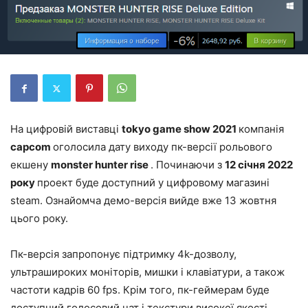
На цифровій виставці
tokyo game show 2021
компанія
capcom
оголосила дату виходу пк-версії рольового
екшену
monster hunter rise
. Починаючи з
12 січня 2022
року
проект буде доступний у цифровому магазині
steam. Ознайомча демо-версія вийде вже 13 жовтня
цього року.
Пк-версія запропонує підтримку 4k-дозволу,
ультрашироких моніторів, мишки і клавіатури, а також
частоти кадрів 60 fps. Крім того, пк-геймерам буде
доступний голосовий чат і текстури високої якості.