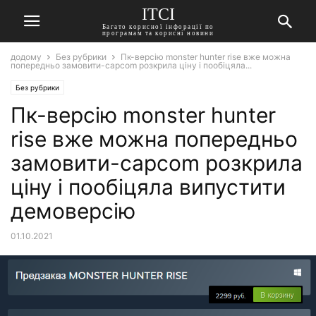
ITCI
Багато корисної інфорації по
програмам та корисні новини
додому
Без рубрики
Пк-версію monster hunter rise вже можна
попередньо замовити-capcom розкрила ціну і пообіцяла...
Без рубрики
Пк-версію monster hunter
rise вже можна попередньо
замовити-capcom розкрила
ціну і пообіцяла випустити
демоверсію
01.10.2021