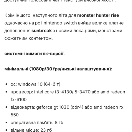
Крім іншого, наступного літа для
monster hunter rise
одночасно на pc і nintendo switch вийде велике платне
доповнення
sunbreak
з новими локаціями, монстрами і
сюжетним контентом.
системні вимоги пк-версії:
мінімальні (1080p/30 fps/низькі налаштування):
ос: windows 10 (64-біт)
процесор: intel core i3-4130/i5-3470 або amd radeon
fx-6100
відеокарта: geforce gt 1030 (ddr4) або amd radeon rx
550
оперативна пам’ять: 8 гб
вільне місце: 23 гб