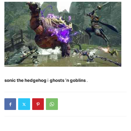
sonic the hedgehog
і
ghosts ‘n goblins
.