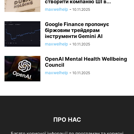
створити компанію ШІ в...
maxwelhelp
-
10.11.2025
Google Finance пропонує
біржовим трейдерам
інструменти Gemini AI
maxwelhelp
-
10.11.2025
OpenAI Mental Health Wellbeing
Council
maxwelhelp
-
10.11.2025
ПРО НАС
Багато корисної інфорації по програмам та корисні