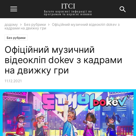
ITCI
Багато корисної інфорації по
програмам та корисні новини
додому
Без рубрики
Офіційний музичний відеокліп dokev з
кадрами на движку гри
Без рубрики
Офіційний музичний
відеокліп dokev з кадрами
на движку гри
11.12.2021