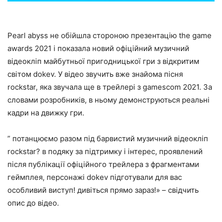
Pearl abyss не обійшла стороною презентацію the game
awards 2021 і показала новий офіційний музичний
відеокліп майбутньої пригодницької гри з відкритим
світом dokev. У відео звучить вже знайома пісня
rockstar, яка звучала ще в трейлері з gamescom 2021. За
словами розробників, в ньому демонструються реальні
кадри на движку гри.
” потанцюємо разом під барвистий музичний відеокліп
rockstar? в подяку за підтримку і інтерес, проявлений
після публікації офіційного трейлера з фрагментами
геймплея, персонажі dokev підготували для вас
особливий виступ! дивіться прямо зараз!» – свідчить
опис до відео.