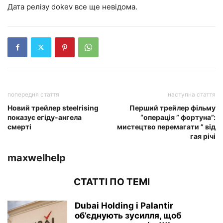
Дата релізу dokev все ще невідома.
попередня стаття
наступна стаття
Новий трейлер steelrising
Перший трейлер фільму
показує егіду-ангела
“операція ” фортуна”:
смерті
мистецтво перемагати ” від
гая річі
maxwelhelp
СТАТТІ ПО ТЕМІ
Dubai Holding і Palantir
об’єднують зусилля, щоб