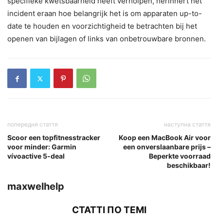
specifieke kwetsbaarheid heeft verholpen, herinnert het
incident eraan hoe belangrijk het is om apparaten up-to-
date te houden en voorzichtigheid te betrachten bij het
openen van bijlagen of links van onbetrouwbare bronnen.
попередня стаття
наступна стаття
Scoor een topfitnesstracker
Koop een MacBook Air voor
voor minder: Garmin
een onverslaanbare prijs –
vívoactive 5-deal
Beperkte voorraad
beschikbaar!
maxwelhelp
СТАТТІ ПО ТЕМІ