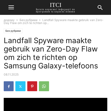
ITCI
Багато корисної інфорації по
програмам та корисні новини
додому
Без рубрики
Landfall Spyware maakte gebruik van Zero-
Day Flaw om zich te richten op...
Без рубрики
Landfall Spyware maakte
gebruik van Zero-Day Flaw
om zich te richten op
Samsung Galaxy-telefoons
08.11.2025