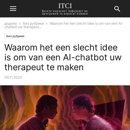
ITCI
Багато корисної інфорації по
програмам та корисні новини
додому
Без рубрики
Waarom het een slecht idee is om van een AI-
chatbot uw therapeut...
Без рубрики
Waarom het een slecht idee
is om van een AI-chatbot uw
therapeut te maken
09.11.2025