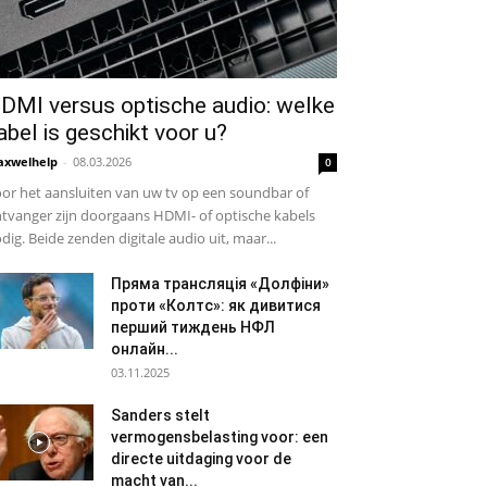
DMI versus optische audio: welke
abel is geschikt voor u?
xwelhelp
-
08.03.2026
0
or het aansluiten van uw tv op een soundbar of
tvanger zijn doorgaans HDMI- of optische kabels
dig. Beide zenden digitale audio uit, maar...
Пряма трансляція «Долфіни»
проти «Колтс»: як дивитися
перший тиждень НФЛ
онлайн...
03.11.2025
Sanders stelt
vermogensbelasting voor: een
directe uitdaging voor de
macht van...