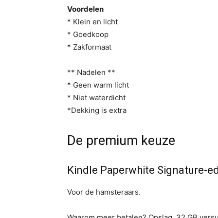
Voordelen
* Klein en licht
* Goedkoop
* Zakformaat
** Nadelen **
* Geen warm licht
* Niet waterdicht
*Dekking is extra
De premium keuze
Kindle Paperwhite Signature-ed
Voor de hamsteraars.
Waarom meer betalen? Opslag. 32 GB versus 1