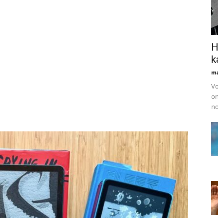
H
k
ma
Vo
on
no