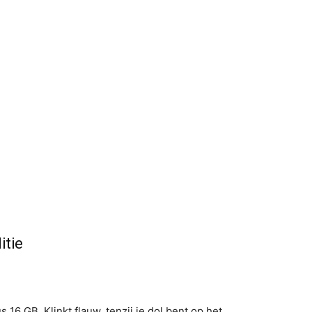
itie
6 GB. Klinkt flauw, tenzij je dol bent op het