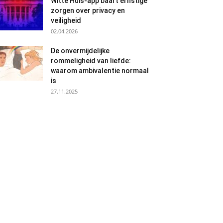
Witte Huis-app baart ernstige
zorgen over privacy en
veiligheid
02.04.2026
De onvermijdelijke
rommeligheid van liefde:
waarom ambivalentie normaal
is
27.11.2025