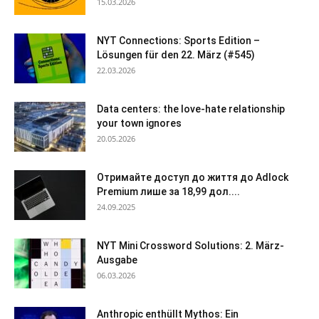
15.03.2026
NYT Connections: Sports Edition –
Lösungen für den 22. März (#545)
22.03.2026
Data centers: the love-hate relationship
your town ignores
20.05.2026
Отримайте доступ до життя до Adlock
Premium лише за 18,99 дол....
24.09.2025
NYT Mini Crossword Solutions: 2. März-
Ausgabe
06.03.2026
Anthropic enthüllt Mythos: Ein