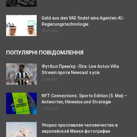
Geld aus den VAE findet eine Agenten-KI-
Regierungstechnologie
28.05.2026
ПОПУЛЯРНІ ПОВІДОМЛЕННЯ
Футбол Прем’єр -Ліга: Live Aston Villa
Stream проти Newcasl з усіх
23.09.2025
NYT Connections: Sports Edition (5. Mai) –
Antworten, Hinweise und Strategie
11.05.2026
Упорно прославляя человечество в
европейской Мекке фотографии