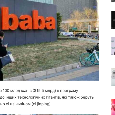
е 100 млрд юанів ($15,5 млрд) в програму
о інших технологічних гігантів, які також беруть
 сі цзіньпіном (xi jinping).