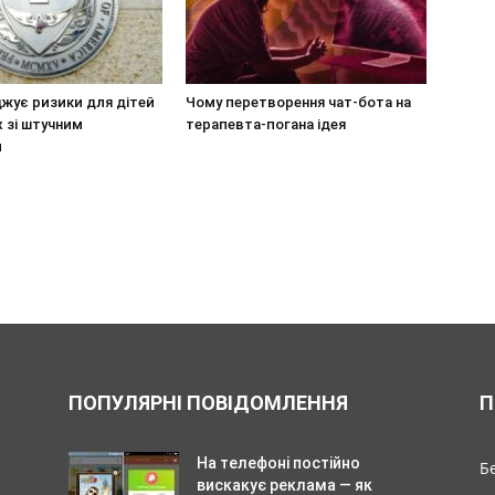
жує ризики для дітей
Чому перетворення чат-бота на
х зі штучним
терапевта-погана ідея
м
ПОПУЛЯРНІ ПОВІДОМЛЕННЯ
П
На телефоні постійно
Б
вискакує реклама — як