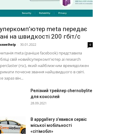
уперкомп’ютер meta передає
ані на швидкості 200 гбіт/с
xwelhelp
-
30.01.2022
0
мпанія meta (раніше facebook) представила
бліці свій новийсуперкомп'ютер ai research
perclaster (rsc), який найближчим времядолжен
римати почесне звання найшвидшого в світі.
е зараз він...
Релізний трейлер chernobylite
для консолей
28.09.2021
В appgallery з’явився сервіс
міської мобільності
«сітімобіл»