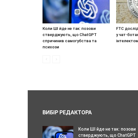
Коли ШІ йде не так: позови
FTC дослід
стверджують, що ChatGPT
у чат-бота
спричинив самогубства та
інтелекто
психози
ВИБІР РЕДАКТОРА
Коли ШІ йде не так: позови
стверджують, що ChatGPT