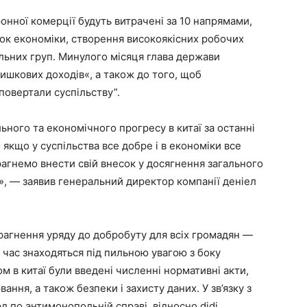
онної комерції будуть витрачені за 10 напрямами,
ток економіки, створення високоякісних робочих
альних груп. Минулого місяця глава держави
ишкових доходів«, а також до того, щоб
повертали суспільству”.
льного та економічного прогресу в китаї за останні
 якщо у суспільства все добре і в економіки все
прагнемо внести свій внесок у досягнення загального
у», — заявив генеральний директор компанії деніел
рагнення уряду до добробуту для всіх громадян —
ий час знаходяться під пильною увагою з боку
м в китаї були введені численні нормативні акти,
ня, а також безпеки і захисту даних. У зв’язку з
д по антимонопольній справі, відносно didi