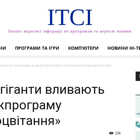
ITCI
Багато корисної інфорації по програмам та корисні новини
НИ
ПРОГРАМИ ТА ІГРИ
КОМП’ЮТЕРИ
НОВИНИ HI-T
ливають мільярди в держпрограму «загального процвітання»
огіганти вливають
жпрограму
оцвітання»
236