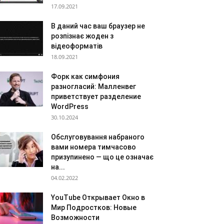
17.09.2021
В даний час ваш браузер не
розпізнає жоден з
відеоформатів
18.09.2021
Форк как симфония
разногласий: Малленвег
приветствует разделение
WordPress
30.10.2024
Обслуговування набраного
вами номера тимчасово
призупинено — що це означає
на...
04.02.2022
YouTube Открывает Окно в
Мир Подростков: Новые
Возможности