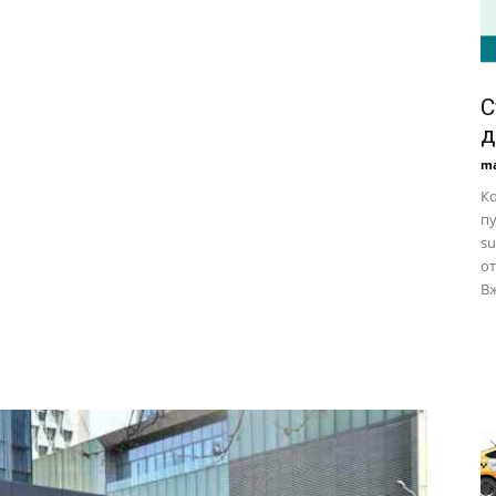
С
д
ma
Ко
пу
su
от
Вж