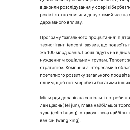
відкрили розслідування у сфері кібербезпек
років істотно знизили допустимий час на 
державного впливу.
Програму “загального процвітання” підтри
техногігант, tencent, заявив, що подвоїть 
же 100 млрд юанів. Гроші підуть на віднов
нужденним соціальним групам. Tencent зая
стратегію». Компанія з інтересами в облас
поетапного розвитку загального процвіта
одним, щоб потім зробити багатими інших
Мільярди доларів на соціальні потреби п
лей цзюнь( lei jun), глава найбільшої тор
хуан (colin huang), а також глава найбіл
ван сін (wang xing).