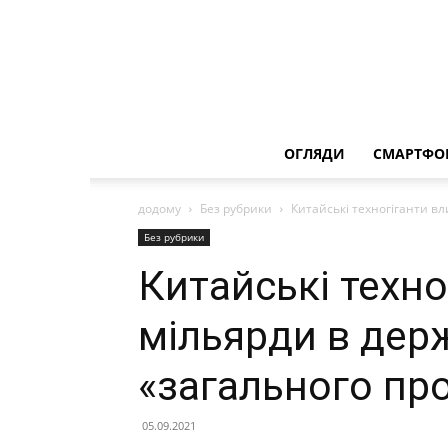
ОГЛЯДИ
СМАРТФО
додому
Без рубрики
Китайські техногіганти в
Без рубрики
Китайські техн
мільярди в дер
«загального пр
05.09.2021