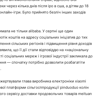
и через кілька днів після ipo в сша, а дітям до 18
онлайн-ігри. Було прийнято безліч інших заходів
мала не тільки alibaba. У серпні ще один
потік коштів на адресу соціальних ініціатив до тих
лення сільських регіонів і підвищення рівня доходів
вила, що її дії стали відповіддю на «національну
ті соціальних мереж і ігрової індустрії закликала до
ння — спочатку потрібно дозволити розбагатіти
.
ожертвували глава виробника електроніки xiaomi
гової платформи сільгосппродукції pinduoduo колін
ьшого сервісу доставки продовольчих товарів meituan