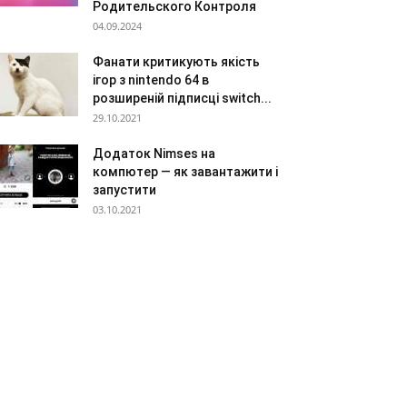
Родительского Контроля
04.09.2024
Фанати критикують якість
ігор з nintendo 64 в
розширеній підписці switch...
29.10.2021
Додаток Nimses на
компютер — як завантажити і
запустити
03.10.2021