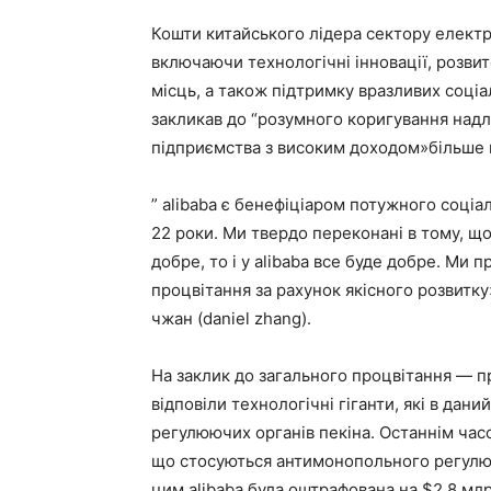
Кошти китайського лідера сектору електр
включаючи технологічні інновації, розви
місць, а також підтримку вразливих соці
закликав до “розумного коригування надл
підприємства з високим доходом»більше 
” alibaba є бенефіціаром потужного соціа
22 роки. Ми твердо переконані в тому, що
добре, то і у alibaba все буде добре. Ми 
процвітання за рахунок якісного розвитк
чжан (daniel zhang).
На заклик до загального процвітання — п
відповіли технологічні гіганти, які в дан
регулюючих органів пекіна. Останнім часо
що стосуються антимонопольного регулюван
цим alibaba була оштрафована на $2,8 млр