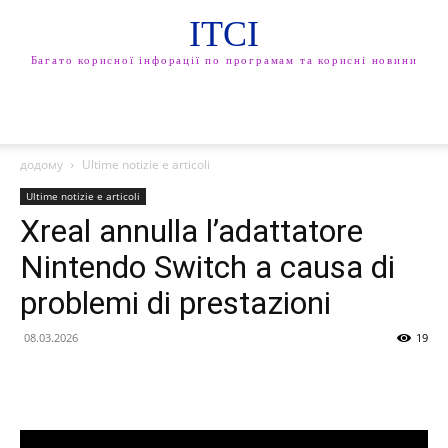
ITCI
Багато корисної інфорації по програмам та корисні новини
додому
Ultime notizie e articoli
Ultime notizie e articoli
Xreal annulla l’adattatore
Nintendo Switch a causa di
problemi di prestazioni
08.03.2026
19