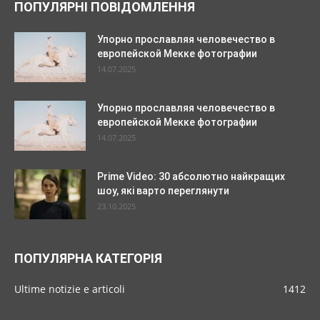
ПОПУЛЯРНІ ПОВІДОМЛЕННЯ
Упорно прославляя человечество в
европейской Мекке фотографии
14.07.2025
Упорно прославляя человечество в
европейской Мекке фотографии
14.07.2025
Prime Video: 30 абсолютно найкращих
шоу, які варто переглянути
23.10.2025
ПОПУЛЯРНА КАТЕГОРІЯ
Ultime notizie e articoli
1412