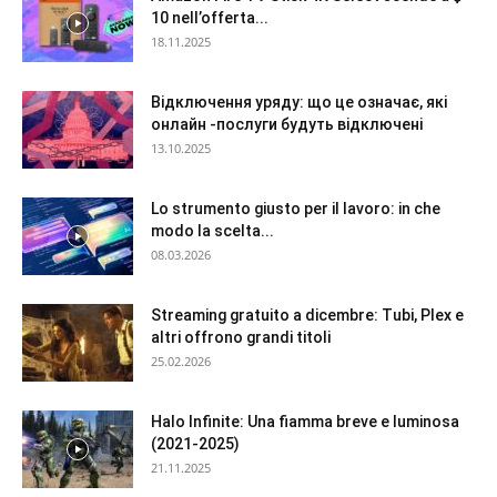
10 nell’offerta...
18.11.2025
Відключення уряду: що це означає, які
онлайн -послуги будуть відключені
13.10.2025
Lo strumento giusto per il lavoro: in che
modo la scelta...
08.03.2026
Streaming gratuito a dicembre: Tubi, Plex e
altri offrono grandi titoli
25.02.2026
Halo Infinite: Una fiamma breve e luminosa
(2021-2025)
21.11.2025