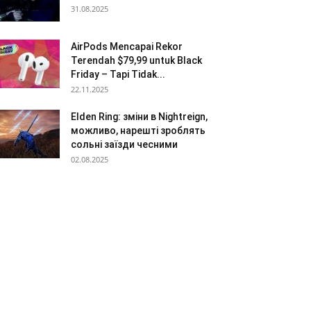
31.08.2025
AirPods Mencapai Rekor
Terendah $79,99 untuk Black
Friday – Tapi Tidak...
22.11.2025
Elden Ring: зміни в Nightreign,
можливо, нарешті зроблять
сольні заїзди чесними
02.08.2025