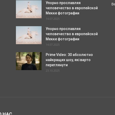
Упорно прославляя
Be
человечество в европейской
Мекке фотографии
14.07.2025
Упорно прославляя
человечество в европейской
Мекке фотографии
14.07.2025
Prime Video: 30 абсолютно
найкращих шоу, які варто
переглянути
23.10.2025
О НАС