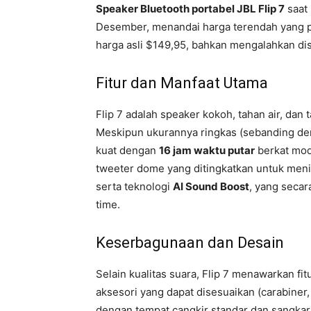
Speaker Bluetooth portabel JBL Flip 7
saat 
Desember, menandai harga terendah yang p
harga asli $149,95, bahkan mengalahkan di
Fitur dan Manfaat Utama
Flip 7 adalah speaker kokoh, tahan air, dan 
Meskipun ukurannya ringkas (sebanding den
kuat dengan
16 jam waktu putar
berkat mod
tweeter dome yang ditingkatkan untuk menin
serta teknologi
AI Sound Boost
, yang secar
time.
Keserbagunaan dan Desain
Selain kualitas suara, Flip 7 menawarkan fit
aksesori yang dapat disesuaikan (carabiner
dengan tempat cangkir standar dan sangkar