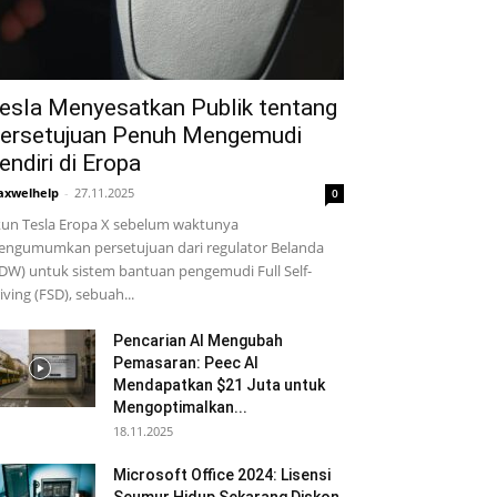
esla Menyesatkan Publik tentang
ersetujuan Penuh Mengemudi
endiri di Eropa
xwelhelp
-
27.11.2025
0
un Tesla Eropa X sebelum waktunya
ngumumkan persetujuan dari regulator Belanda
DW) untuk sistem bantuan pengemudi Full Self-
iving (FSD), sebuah...
Pencarian AI Mengubah
Pemasaran: Peec AI
Mendapatkan $21 Juta untuk
Mengoptimalkan...
18.11.2025
Microsoft Office 2024: Lisensi