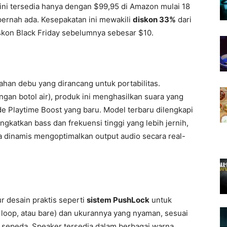
ini tersedia hanya dengan $99,95 di Amazon mulai 18
ernah ada. Kesepakatan ini mewakili
diskon 33%
dari
skon Black Friday sebelumnya sebesar $10.
tahan debu yang dirancang untuk portabilitas.
gan botol air), produk ini menghasilkan suara yang
e Playtime Boost yang baru. Model terbaru dilengkapi
gkatkan bass dan frekuensi tinggi yang lebih jernih,
a dinamis mengoptimalkan output audio secara real-
ur desain praktis seperti
sistem PushLock
untuk
, loop, atau bare) dan ukurannya yang nyaman, sesuai
 sepeda. Speaker tersedia dalam berbagai warna.