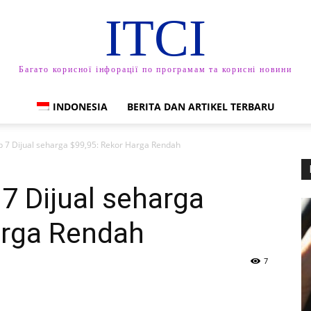
ITCI
Багато корисної інфорації по програмам та корисні новини
INDONESIA
BERITA DAN ARTIKEL TERBARU
ip 7 Dijual seharga $99,95: Rekor Harga Rendah
 7 Dijual seharga
arga Rendah
7