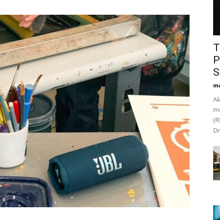
T
P
S
ma
Ak
me
(R
Dr