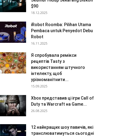
Seumur Hidup Sekarang Diskon
$90
18.12.2025
iRobot Roomba: Pilihan Utama
Pembaca untuk Penyedot Debu
Robot
16.11.2025
Я спробувала ремікси
рецептів Tasty з
використанням штучного
інтелекту, щоб
урізноманітнити...
15.09.2025
Xbox представив ці ігри Call of
Duty та Warcraft на Game...
26.08.2025
12 найкращих шоу павичів, які
транслюватимуться сьогодні