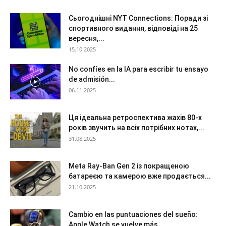
Сьогоднішні NYT Connections: Поради зі
спортивного видання, відповіді на 25
вересня,...
15.10.2025
No confíes en la IA para escribir tu ensayo
de admisión...
06.11.2025
Ця ідеальна ретроспектива жахів 80-х
років звучить на всіх потрібних нотах,...
31.08.2025
Meta Ray-Ban Gen 2 із покращеною
батареєю та камерою вже продається...
21.10.2025
Cambio en las puntuaciones del sueño:
Apple Watch se vuelve más...