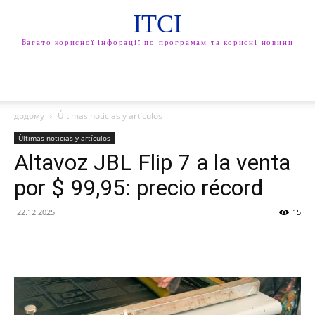
ITCI
Багато корисної інфорації по програмам та корисні новини
додому
Últimas noticias y artículos
Últimas noticias y artículos
Altavoz JBL Flip 7 a la venta
por $ 99,95: precio récord
22.12.2025
15