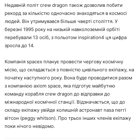
Недавній політ crew dragon також дозволив побити
рекорд за кількістю одночасно знаходяться в космосі
людей. Він утримувався більше чверті століття. У
березні 1995 року на низькій навколоземній орбіті
перебували 13 осіб, з польотом inspiration4 ця цифра
зросла до 14.
Компанія spacex планує провести чергову космічну
місію, що складається з повністю цивільного екіпажу, на
початку наступного року. Вона буде проводитися разом
з компанією axiom space, яка підготує майбутню
команду корабля crew dragon до відправки до
міжнародної космічної станції. Відзначається, що до
складу екіпажу увійде колишній астронавт nasa пеггі
вітсон (peggy whitson). Про трьох інших членів екіпажу
поки нічого невідомо.