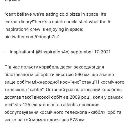
“can’t believe we’re eating cold pizza in space. It’s
extraordinary!”here’s a quick checklist of what the #
inspiration4 crew is enjoying in space:
pic.twitter.com/0doqgh7is1
— inspiration4 (@inspiration4x) september 17, 2021
Під час польоту корабель досяг рекордної для
пілотованої місії орбіти висотою 590 км, що значно
вище орбіти міжнародної космічної станції і космічного
телескопа “хаббл”. Останній раз пілотований корабель
досягав такої високої орбіти в 2009 році, коли у рамках
місії sts-125 екіпаж шаттла atlantis проводив
обслуговування космічного телескопа «хаббл», орбіта
якого на той момент досягала 578 км.