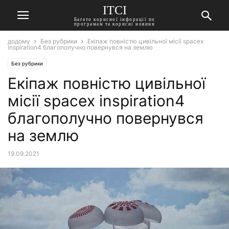
ITCI
Багато корисної інфорації по
програмам та корисні новини
додому
Без рубрики
Екіпаж повністю цивільної місії spacex
inspiration4 благополучно повернувся на землю
Без рубрики
Екіпаж повністю цивільної
місії spacex inspiration4
благополучно повернувся
на землю
19.09.2021