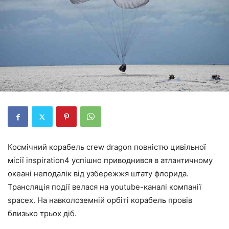
Космічний корабель crew dragon повністю цивільної
місії inspiration4 успішно приводнився в атлантичному
океані неподалік від узбережжя штату флорида.
Трансляція події велася на youtube-каналі компанії
spacex. На навколоземній орбіті корабель провів
близько трьох діб.