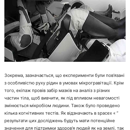
Зокрема, зазначається, що експерименти були пов’язані
з особливістю руху рідин в умовах мікрогравітації. Крім
того, екіпаж провів забір мазків на аналіз з різних
частин тіла, щоб вивчити, як під впливом невагомості
змінюється мікробіом людини. Також було проведено
кілька когнітивних тестів. Як відзначають в spacex « ”
результати цих досліджень будуть мати потенційне
значення для підтримки здоров’я людей як на землі, так