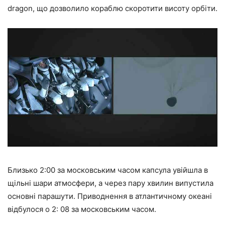
dragon, що дозволило кораблю скоротити висоту орбіти.
Близько 2:00 за московським часом капсула увійшла в
щільні шари атмосфери, а через пару хвилин випустила
основні парашути. Приводнення в атлантичному океані
відбулося о 2: 08 за московським часом.