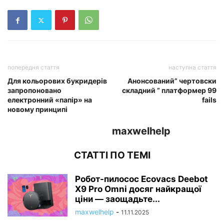
попередня стаття
наступна стаття
Для кольорових букридерів
Анонсований” чертовски
запропоновано
складний ” платформер 99
електронний «папір» на
fails
новому принципі
maxwelhelp
СТАТТІ ПО ТЕМІ
Робот-пилосос Ecovacs Deebot
X9 Pro Omni досяг найкращої
ціни — заощадьте...
maxwelhelp
-
11.11.2025