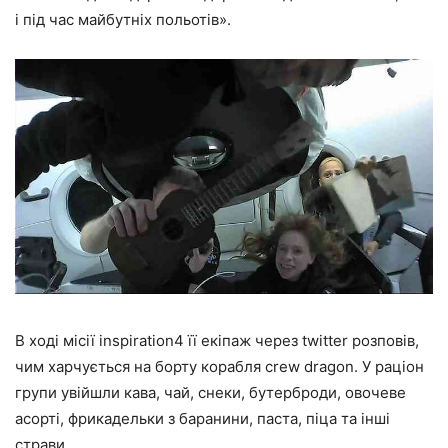
і під час майбутніх польотів».
В ході місії inspiration4 її екіпаж через twitter розповів,
чим харчується на борту корабля crew dragon. У раціон
групи увійшли кава, чай, снеки, бутерброди, овочеве
асорті, фрикадельки з баранини, паста, піца та інші
страви.