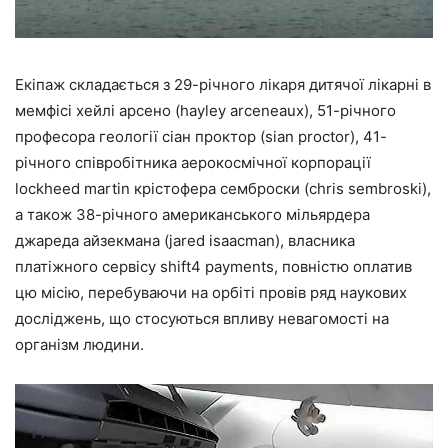
Екіпаж складається з 29-річного лікаря дитячої лікарні в
мемфісі хейлі арсено (hayley arceneaux), 51-річного
професора геології сіан проктор (sian proctor), 41-
річного співробітника аерокосмічної корпорації
lockheed martin крістофера семброски (chris sembroski),
а також 38-річного американського мільярдера
джареда айзекмана (jared isaacman), власника
платіжного сервісу shift4 payments, повністю оплатив
цю місію, перебуваючи на орбіті провів ряд наукових
досліджень, що стосуються впливу невагомості на
організм людини.