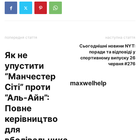
попередня стаття
наступна стаття
Сьогоднішні новини NYT:
поради та відповіді у
Як не
спортивному випуску 26
упустити
червня #276
“Манчестер
maxwelhelp
Сіті” проти
“Аль-Айн”:
Повне
керівництво
для