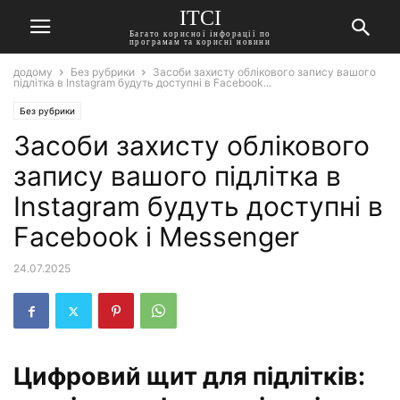
ITCI
Багато корисної інфорації по
програмам та корисні новини
додому
Без рубрики
Засоби захисту облікового запису вашого
підлітка в Instagram будуть доступні в Facebook...
Без рубрики
Засоби захисту облікового
запису вашого підлітка в
Instagram будуть доступні в
Facebook і Messenger
24.07.2025
Цифровий щит для підлітків: