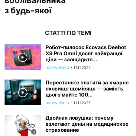
вболівальника
з будь-якої
СТАТТІ ПО ТЕМІ
Робот-пилосос Ecovacs Deebot
X9 Pro Omni досяг найкращої
ціни — заощадьте...
maxwelhelp
-
11.11.2025
Перестаньте платити за хмарне
сховище щомісяця — замість
цього майте 100...
maxwelhelp
-
11.11.2025
Двойная ловушка: почему
взлетают цены на медицинское
страхование