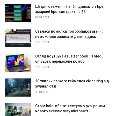
Ші для стеження? анб підписало з hpe
хмарний hpc-контракт на $2...
02.09.2021
Сталася помилка при розпаковуванні:
неможливо записати дані на диск
12.10.2021
Огляд ноутбука asus zenbook 13 oled(
um325s): переможне комбо
11.10.2021
20 хвилин свіжого геймплея elden ring від
журналістів
30.01.2022
Стрім halo infinite-тестуємо pvp-режим
нового ексклюзиву microsoft