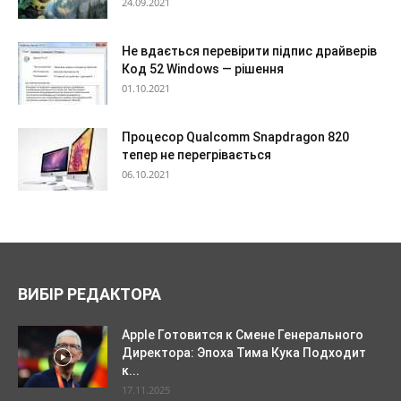
24.09.2021
Не вдається перевірити підпис драйверів
Код 52 Windows — рішення
01.10.2021
Процесор Qualcomm Snapdragon 820
тепер не перегрівається
06.10.2021
ВИБІР РЕДАКТОРА
Apple Готовится к Смене Генерального
Директора: Эпоха Тима Кука Подходит
к...
17.11.2025