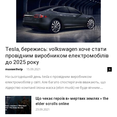
Tesla, бережись: volkswagen хоче стати
провідним виробником електромобілів
до 2025 року
maxwelhelp
-
15.09.2021
0
На сьогоднішній день tesla є провідним виробником
електромобілів у світі. Але багато спостерігачів вважають, що
лідерство компанії ілона маска (elon musk) не буде вічним....
Що чекає героїв в» мертвих землях » the
elder scrolls online
23.09.2021