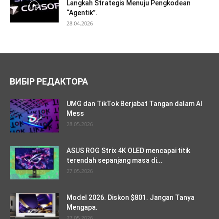
Langkah Strategis Menuju Pengkodean
“Agentik”.
28.04.2026
ВИБІР РЕДАКТОРА
UMG dan TikTok Berjabat Tangan dalam AI
Mess
28.05.2026
ASUS ROG Strix 4K OLED mencapai titik
terendah sepanjang masa di...
27.05.2026
Model 2026. Diskon $801. Jangan Tanya
Mengapa.
27.05.2026