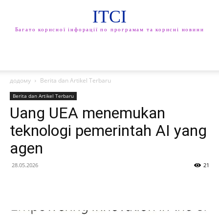
ITCI
Багато корисної інфорації по програмам та корисні новини
додому
Berita dan Artikel Terbaru
Berita dan Artikel Terbaru
Uang UEA menemukan
teknologi pemerintah AI yang
agen
28.05.2026
21