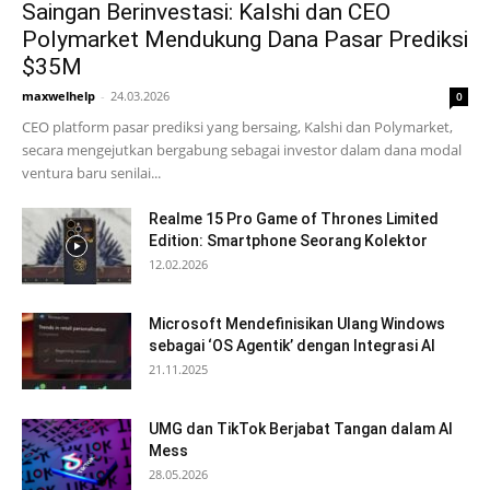
Saingan Berinvestasi: Kalshi dan CEO
Polymarket Mendukung Dana Pasar Prediksi
$35M
maxwelhelp
-
24.03.2026
0
CEO platform pasar prediksi yang bersaing, Kalshi dan Polymarket,
secara mengejutkan bergabung sebagai investor dalam dana modal
ventura baru senilai...
Realme 15 Pro Game of Thrones Limited
Edition: Smartphone Seorang Kolektor
12.02.2026
Microsoft Mendefinisikan Ulang Windows
sebagai ‘OS Agentik’ dengan Integrasi AI
21.11.2025
UMG dan TikTok Berjabat Tangan dalam AI
Mess
28.05.2026