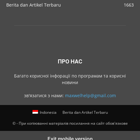
Berita dan Artikel Terbaru
1663
ПРО НАС
Багато корисної інфорації по програмам та корисні
новини
зв'язатися з нами:
maxwelhelp@gmail.com
Indonesia
Berita dan Artikel Terbaru
© - При копіюванні матеріалів посилання на сайт обов'язкове
Exit mobile version