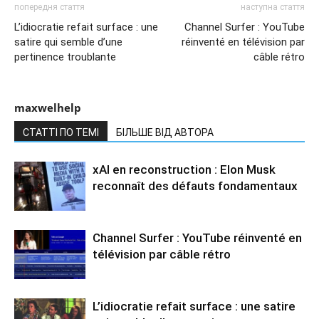
попередня стаття
наступна стаття
L’idiocratie refait surface : une
Channel Surfer : YouTube
satire qui semble d’une
réinventé en télévision par
pertinence troublante
câble rétro
maxwelhelp
СТАТТІ ПО ТЕМІ
БІЛЬШЕ ВІД АВТОРА
xAI en reconstruction : Elon Musk
reconnaît des défauts fondamentaux
Channel Surfer : YouTube réinventé en
télévision par câble rétro
L’idiocratie refait surface : une satire