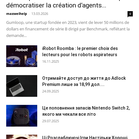
démocratiser la création d’agents...
maxwelhelp
-
13.03.2026
0
Gumloop, une startup fondée en 2023, vient de lever 50 millions de
dollars en financement de série B dirigé par Benchmark, reflétant la
demande...
iRobot Roomba : le premier choix des
lecteurs pour les robots aspirateurs
16.11.2025
Отримайте доступ до життя до Adlock
Premium лише за 18,99 дол....
24.09.2025
Це поповнення запасів Nintendo Switch 2,
якого ми чекали все літо
29.07.2025
Ці Розслаблюючі Ігри Настільки Хороші,