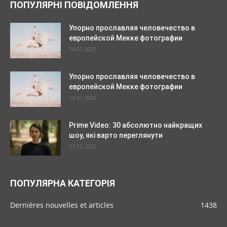
ПОПУЛЯРНІ ПОВІДОМЛЕННЯ
Упорно прославляя человечество в
европейской Мекке фотографии
14.07.2025
Упорно прославляя человечество в
европейской Мекке фотографии
14.07.2025
Prime Video: 30 абсолютно найкращих
шоу, які варто переглянути
23.10.2025
ПОПУЛЯРНА КАТЕГОРІЯ
Dernières nouvelles et articles
1438