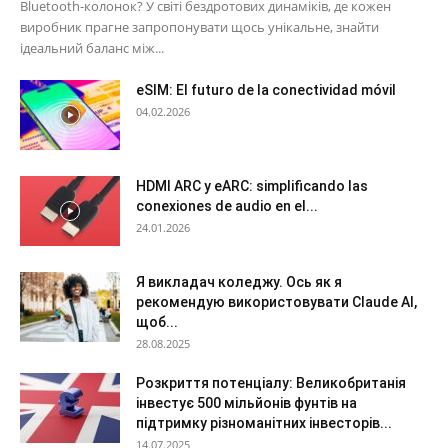
Bluetooth-колонок? У світі бездротових динаміків, де кожен
виробник прагне запропонувати щось унікальне, знайти
ідеальний баланс між...
eSIM: El futuro de la conectividad móvil
04.02.2026
HDMI ARC y eARC: simplificando las
conexiones de audio en el...
24.01.2026
Я викладач коледжу. Ось як я
рекомендую використовувати Claude AI,
щоб...
28.08.2025
Розкриття потенціалу: Великобританія
інвестує 500 мільйонів фунтів на
підтримку різноманітних інвесторів...
14.07.2025