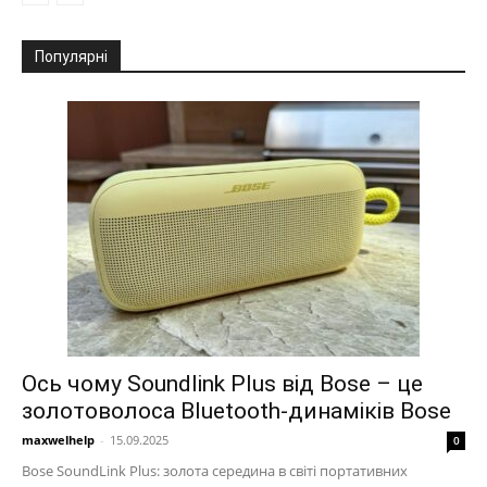
Популярні
Ось чому Soundlink Plus від Bose – це
золотоволоса Bluetooth-динаміків Bose
maxwelhelp
-
15.09.2025
0
Bose SoundLink Plus: золота середина в світі портативних