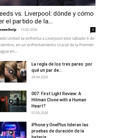
eeds vs. Liverpool: dónde y cómo
er el partido de la...
xwelhelp
-
13.02.2026
0
eds United se enfrenta a Liverpool este sábado 6 de
ciembre, en un enfrentamiento crucial de la Premier
ague en...
La regla de los tres pares: por
qué un par de...
28.04.2026
007: First Light Review: A
Hitman Clone with a Human
Heart?
07.05.2026
iPhone y OnePlus lideran las
pruebas de duración de la
batería:...