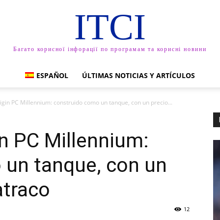
ITCI
Багато корисної інфорації по програмам та корисні новини
ESPAÑOL
ÚLTIMAS NOTICIAS Y ARTÍCULOS
igin PC Millennium: construido como un tanque, con un precio...
in PC Millennium:
 un tanque, con un
atraco
12