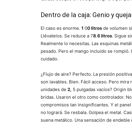
Dentro de la caja: Genio y queja
El caso es enorme.
1
0
0 litros
de volumen si
Llévatelos. Se reduce a 7
8
.
6 litros
. Sigue s
Realmente lo necesitas. Las esquinas metáli
pesado. Pero el mango incluido se rompió. I
cuidado.
¿Flujo de aire? Perfecto. La presión positiva
son lavables. Bien. Fácil acceso. Pero mir
unidades de
2,
5 pulgadas vacíos? Origin bl
bridas. Usaron el otro como controlador. No
compromisos tan insignificantes. Y el panel 
no logrará. Se resbala. Golpea el metal. Casi
suena metálico. Una sensación de endeble 