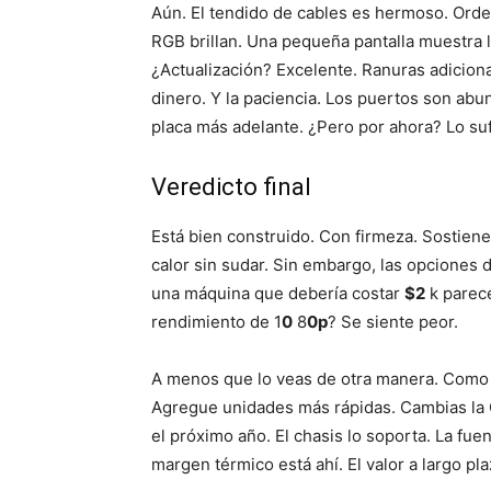
Aún. El tendido de cables es hermoso. Ord
RGB brillan. Una pequeña pantalla muestra 
¿Actualización? Excelente. Ranuras adicion
dinero. Y la paciencia. Los puertos son ab
placa más adelante. ¿Pero por ahora? Lo suf
Veredicto final
Está bien construido. Con firmeza. Sostien
calor sin sudar. Sin embargo, las opciones 
una máquina que debería costar
$2
k parec
rendimiento de 1
0
8
0p
? Se siente peor.
A menos que lo veas de otra manera. Como 
Agregue unidades más rápidas. Cambias la 
el próximo año. El chasis lo soporta. La fuen
margen térmico está ahí. El valor a largo pla