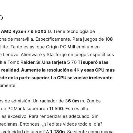
D
n
AMD Ryzen 7 9
8
0X3
D. Tiene tecnología de
ona de maravilla. Específicamente. Para juegos de 10
8
élite. Tanto es así que Origin PC
Mill
enn
i
um en
 Lenovo, Alienware y Starforge en juegos específicos
h
e Tomb R
aider. Sí. Una tarjeta 5
70 T
i superó a las
e realidad. Aumente la resolución a
4K
y esas GPU más
de en la parte superior. La CPU se vuelve irrelevante
ramente.
res de admisión. Un radiador de 3
6
0
m
m. Zumba
s de PCMa
r
k superaron
11
50
0
. Eso es alto.
a es excesivo. Para renderizar es adecuado. Sin
dianas. Entonces, ¿si editas videos todo el día?
a velocidad de juego? A
1
0
80p
. Se siente como magia.