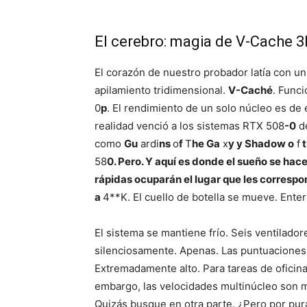
El cerebro: magia de V-Cache 3
El corazón de nuestro probador latía con u
apilamiento tridimensional.
V-Caché
. Funci
0
p
. El rendimiento de un solo núcleo es de 
realidad venció a los sistemas RTX 508
-0
de
como
Gu
ardi
ns
o
f
T
he Ga
x
y y Shadow o
f
t
58
0. Pero. Y aquí es donde el sueño se hac
rápidas ocuparán el lugar que les correspon
a
4**K. El cuello de botella se mueve. Ente
El sistema se mantiene frío. Seis ventilado
silenciosamente. Apenas. Las puntuacione
Extremadamente alto. Para tareas de oficin
embargo, las velocidades multinúcleo son me
Quizás busque en otra parte. ¿Pero por pur