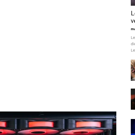
L
v
ma
Le
di
Le