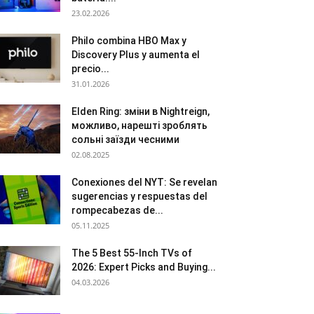
23.02.2026
Philo combina HBO Max y
Discovery Plus y aumenta el
precio...
31.01.2026
Elden Ring: зміни в Nightreign,
можливо, нарешті зроблять
сольні заїзди чесними
02.08.2025
Conexiones del NYT: Se revelan
sugerencias y respuestas del
rompecabezas de...
05.11.2025
The 5 Best 55-Inch TVs of
2026: Expert Picks and Buying...
04.03.2026