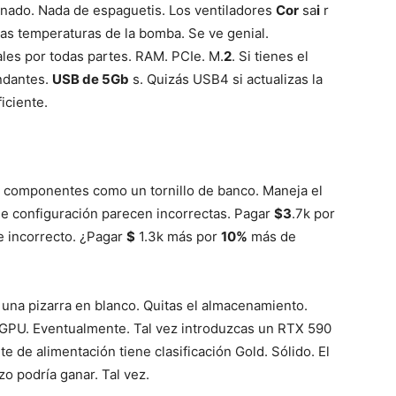
enado. Nada de espaguetis. Los ventiladores
Cor
sa
i
r
las temperaturas de la bomba. Se ve genial.
ales por todas partes. RAM. PCIe. M.
2
. Si tienes el
undantes.
USB de 5Gb
s. Quizás USB4 si actualizas la
iciente.
e componentes como un tornillo de banco. Maneja el
de configuración parecen incorrectas. Pagar
$3
.7k por
e incorrecto. ¿Pagar
$
1.3k más por
10%
más de
una pizarra en blanco. Quitas el almacenamiento.
GPU. Eventualmente. Tal vez introduzcas un RTX 590
te de alimentación tiene clasificación Gold. Sólido. El
zo podría ganar. Tal vez.