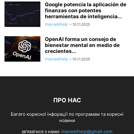
Google potencia la aplicación de
finanzas con potentes
herramientas de inteligencia...
maxwelhelp
-
10.11.2025
OpenAI forma un consejo de
bienestar mental en medio de
crecientes...
maxwelhelp
-
10.11.2025
ПРО НАС
Багато корисної інфорації по програмам та корисні
новини
зв'язатися з нами:
maxwelhelp@gmail.com