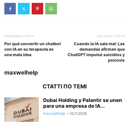
попередня стаття
наступна стаття
Por qué convertir un chatbot
Cuando la IA sale mal: Las
con IA en su terapeuta es
demandas afirman que
una mala idea
ChatGPT impulsó suicidios y
psicosis
maxwelhelp
СТАТТІ ПО ТЕМІ
Dubai Holding y Palantir se unen
para una empresa de IA...
maxwelhelp
-
10.11.2025