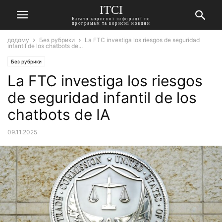
ITCI
Багато корисної інфорації по
програмам та корисні новини
додому
Без рубрики
La FTC investiga los riesgos de seguridad
infantil de los chatbots de...
Без рубрики
La FTC investiga los riesgos
de seguridad infantil de los
chatbots de IA
09.11.2025