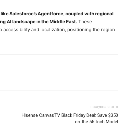
like Salesforce’s Agentforce, coupled with regional
ng AI landscape in the Middle East.
These
ccessibility and localization, positioning the region
наступна стаття
Hisense CanvasTV Black Friday Deal: Save $350
on the 55-Inch Model