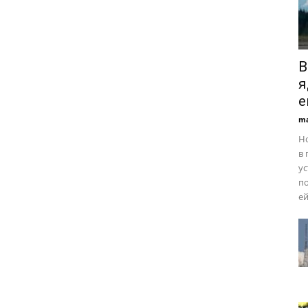
В
я
е
ma
Но
в 
ус
по
ей