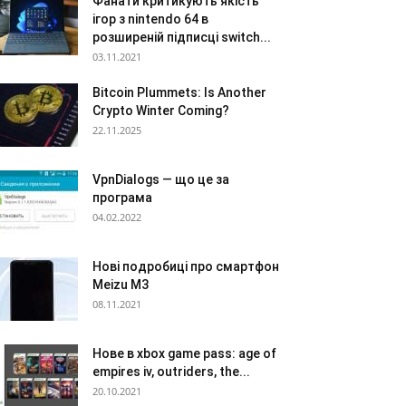
Фанати критикують якість
ігор з nintendo 64 в
розширеній підписці switch...
03.11.2021
Bitcoin Plummets: Is Another
Crypto Winter Coming?
22.11.2025
VpnDialogs — що це за
програма
04.02.2022
Нові подробиці про смартфон
Meizu M3
08.11.2021
Нове в xbox game pass: age of
empires iv, outriders, the...
20.10.2021