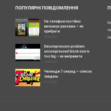
ПОПУЛЯРНІ ПОВІДОМЛЕННЯ
П
На телефоні постійно
Б
вискакує реклама — як
Н
прибрати
18.09.2021
F
Decompression problem:
uncompressed block size is
too big — як виправити
14.09.2021
Челендж 7 секунд — список
завдань
31.12.2021