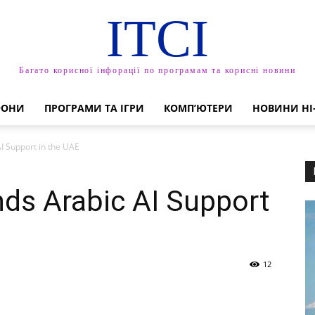
ITCI
Багато корисної інфорації по програмам та корисні новини
ФОНИ
ПРОГРАМИ ТА ІГРИ
КОМП’ЮТЕРИ
НОВИНИ HI
I Support in the UAE
ds Arabic AI Support
12