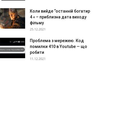
Коли вийде “останній богатир
4 « – приблизна дата виходу
фільму
25.12.2021
Проблема з мережею. Код
помилки 410 в Youtube — що
робити
11.12.2021