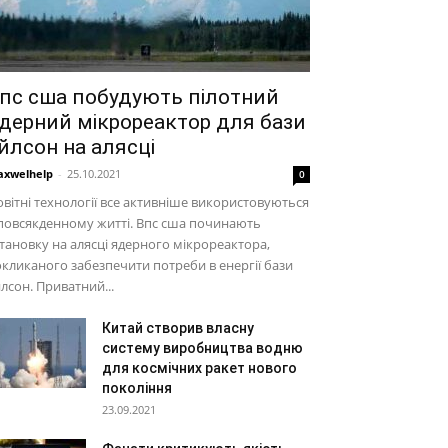
пс сша побудують пілотний
дерний мікрореактор для бази
йлсон на алясці
xwelhelp
-
25.10.2021
0
вітні технології все активніше використовуються
повсякденному житті. Впс сша починають
тановку на алясці ядерного мікрореактора,
кликаного забезпечити потреби в енергії бази
лсон. Приватний...
Китай створив власну
систему виробництва водню
для космічних ракет нового
покоління
23.09.2021