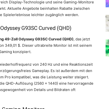
ereich Display-Technologie und seine Gaming-Monitore
kt. Aktuelle Angebote beinhalten Rabatte zwischen
 Spielerlebnisse leichter zugänglich werden.
 Odyssey G93SC Curved (QHD)
g 49-Zoll Odyssey G93SC Curved (QHD)
, das jetzt
von 349,01 $. Dieser ultrabreite Monitor ist mit seinem
Gaming konzipiert.
wiederholfrequenz von 240 Hz und eine Reaktionszeit
 verzögerungsfreies Gameplay. Es ist außerdem mit den
Pro kompatibel, was die Leistung weiter steigert.
t die QHD-Auflösung (2560 x 1440) eine hervorragende
sgewogenheit von Details und Bildraten oft