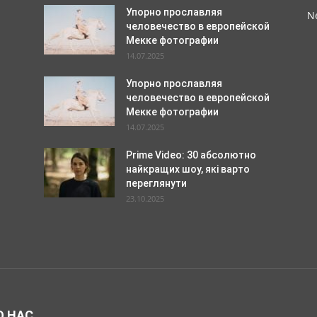
Упорно прославляя
N
человечество в европейской
Мекке фотографии
14.07.2025
Упорно прославляя
человечество в европейской
Мекке фотографии
14.07.2025
Prime Video: 30 абсолютно
найкращих шоу, які варто
переглянути
23.10.2025
О НАС