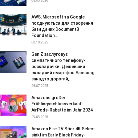
08.03.2026
AWS, Microsoft та Google
поєднуються для створення
бази даних DocumentB
Foundation...
08.10.2025
Gen Z заслуговує
симпатичного телефону-
розкладачки. Дешевший
складний смартфон Samsung
занадто дорогий,...
26.07.2025
Amazons großer
Frühlingsschlussverkauf:
AirPods-Rabatte im Jahr 2024
29.03.2026
Amazon Fire TV Stick 4K Select
sinkt im Early Black Friday-