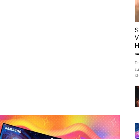
S
V
H
ma
De
z
Kh