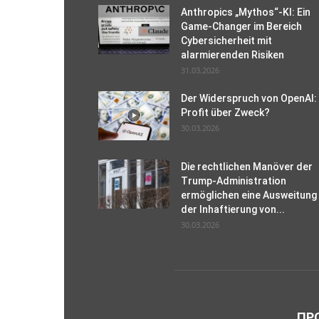
Anthropics „Mythos“-KI: Ein
Game-Changer im Bereich
Cybersicherheit mit
alarmierenden Risiken
31.03.2026
Der Widerspruch von OpenAI:
Profit über Zweck?
30.03.2026
Die rechtlichen Manöver der
Trump-Administration
ermöglichen eine Ausweitung
der Inhaftierung von...
30.03.2026
ПР