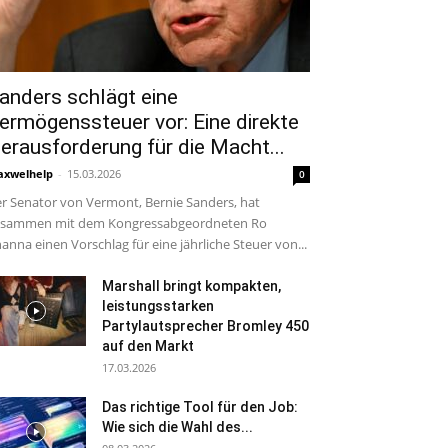
anders schlägt eine
ermögenssteuer vor: Eine direkte
erausforderung für die Macht...
xwelhelp
-
15.03.2026
0
r Senator von Vermont, Bernie Sanders, hat
usammen mit dem Kongressabgeordneten Ro
anna einen Vorschlag für eine jährliche Steuer von...
Marshall bringt kompakten,
leistungsstarken
Partylautsprecher Bromley 450
auf den Markt
17.03.2026
Das richtige Tool für den Job:
Wie sich die Wahl des...