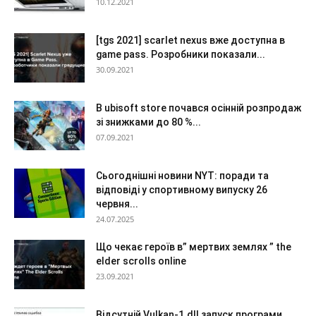
10.12.2021
[tgs 2021] scarlet nexus вже доступна в
game pass. Розробники показали...
30.09.2021
В ubisoft store почався осінній розпродаж
зі знижками до 80 %...
07.09.2021
Сьогоднішні новини NYT: поради та
відповіді у спортивному випуску 26
червня...
24.07.2025
Що чекає героїв в” мертвих землях ” the
elder scrolls online
23.09.2021
Відсутній Vulkan-1.dll запуск програми