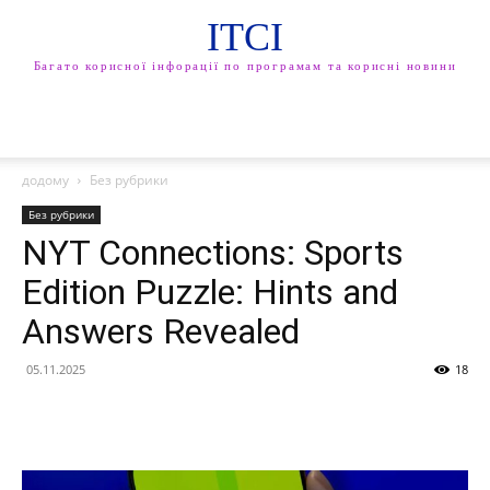
ITCI
Багато корисної інфорації по програмам та корисні новини
додому
Без рубрики
Без рубрики
NYT Connections: Sports
Edition Puzzle: Hints and
Answers Revealed
05.11.2025
18