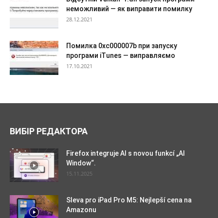
неможливий — як виправити помилку
28.12.2021
Помилка 0xc000007b при запуску
програми iTunes — виправляємо
17.10.2021
ВИБІР РЕДАКТОРА
Firefox integruje AI s novou funkcí „AI
Window“.
15.11.2025
Sleva pro iPad Pro M5: Nejlepší cena na
Amazonu