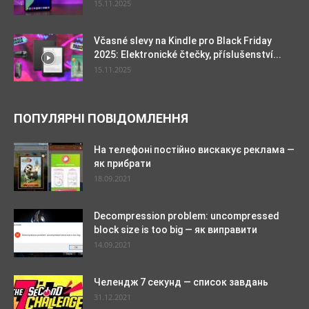
15.11.2025
Včasné slevy na Kindle pro Black Friday
2025: Elektronické čtečky, příslušenství...
15.11.2025
ПОПУЛЯРНІ ПОВІДОМЛЕННЯ
На телефоні постійно вискакує реклама —
як прибрати
18.09.2021
Decompression problem: uncompressed
block size is too big — як виправити
14.09.2021
Челендж 7 секунд — список завдань
31.12.2021