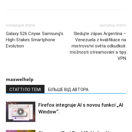
попередня стаття
наступна стаття
Galaxy S26 Слухи: Samsung’s
Sledujte zápas Argentina –
High-Stakes Smartphone
Venezuela z kvalifikace na
Evolution
mistrovství světa odkudkoli:
možnosti streamování a tipy
VPN
maxwelhelp
СТАТТІ ПО ТЕМІ
БІЛЬШЕ ВІД АВТОРА
Firefox integruje AI s novou funkcí „AI
Window“.