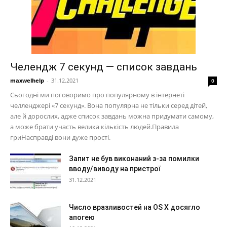
Челендж 7 секунд — список завдань
maxwelhelp
-
31.12.2021
0
Сьогодні ми поговоримо про популярному в інтернеті
челленджері «7 секунд». Вона популярна не тільки серед дітей,
але й дорослих, адже список завдань можна придумати самому,
а може брати участь велика кількість людей.Правила
гриНасправді вони дуже прості.
Запит не був виконаний з-за помилки
вводу/виводу на пристрої
31.12.2021
Число вразливостей на OS X досягло
апогею