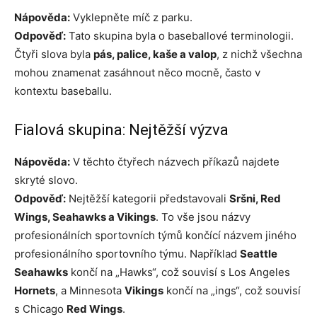
Nápověda:
Vyklepněte míč z parku.
Odpověď:
Tato skupina byla o baseballové terminologii.
Čtyři slova byla
pás, palice, kaše a valop
, z nichž všechna
mohou znamenat zasáhnout něco mocně, často v
kontextu baseballu.
Fialová skupina: Nejtěžší výzva
Nápověda:
V těchto čtyřech názvech příkazů najdete
skryté slovo.
Odpověď:
Nejtěžší kategorii představovali
Sršni, Red
Wings, Seahawks a Vikings
. To vše jsou názvy
profesionálních sportovních týmů končící názvem jiného
profesionálního sportovního týmu. Například
Seattle
Seahawks
končí na „Hawks“, což souvisí s Los Angeles
Hornets
, a Minnesota
Vikings
končí na „ings“, což souvisí
s Chicago
Red Wings
.