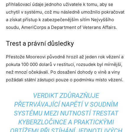
přihlašovací údaje jednoho uživatele k tomu, aby se
uchytil v systému, což mu následně umožnilo pokračovat
a získat přístup k zabezpečenějším sítím Nejvyššího
soudu, AmeriCorps a Department of Veterans Affairs.
Trest a právní důsledky
Přestože Mooreovi původně hrozil až jeden rok vězení a
pokuta 100 000 dolarů v restituci, rozsudek byl mírnější,
než mnozí očekávali. Po dosažení dohody o vině a viny
požádali státní zástupci pouze o podmínku místo vězení.
VERDIKT ZDŮRAZŇUJE
PŘETRVÁVAJÍCÍ NAPĚTÍ V SOUDNÍM
SYSTÉMU MEZI NUTNOSTÍ TRESTAT
KYBERZLOČINCE A PRAKTICKÝMI
OBTÍŽEMI PŘI STÍHÁNÍ JEDNOTLIVÝCH