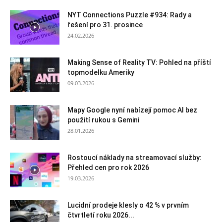
NYT Connections Puzzle #934: Rady a
řešení pro 31. prosince
24.02.2026
Making Sense of Reality TV: Pohled na příští
topmodelku Ameriky
09.03.2026
Mapy Google nyní nabízejí pomoc AI bez
použití rukou s Gemini
28.01.2026
Rostoucí náklady na streamovací služby:
Přehled cen pro rok 2026
19.03.2026
Lucidní prodeje klesly o 42 % v prvním
čtvrtletí roku 2026...