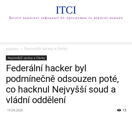
ITCI
Багато корисної інфорації по програмам та корисні новини
додому
Nejnovější zprávy a články
Nejnovější zprávy a články
Federální hacker byl
podmínečně odsouzen poté,
co hacknul Nejvyšší soud a
vládní oddělení
19.04.2026
13