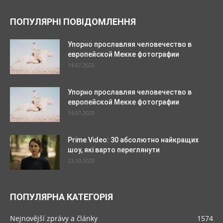
ПОПУЛЯРНІ ПОВІДОМЛЕННЯ
Упорно прославляя человечество в
европейской Мекке фотографии
14.07.2025
Упорно прославляя человечество в
европейской Мекке фотографии
14.07.2025
Prime Video: 30 абсолютно найкращих
шоу, які варто переглянути
23.10.2025
ПОПУЛЯРНА КАТЕГОРІЯ
Nejnovější zprávy a články
1574