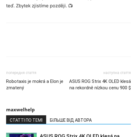
teď. Zbytek zjistíme později. 📺
попередня стаття
наступна стаття
Robotaxis je mokrá a Elon je
ASUS ROG Strix 4K OLED klesá
zmatený
na rekordně nízkou cenu 900 $
maxwelhelp
СТАТТІ ПО ТЕМІ
БІЛЬШЕ ВІД АВТОРА
ASUS ROG Strix 4K OLED klesá na