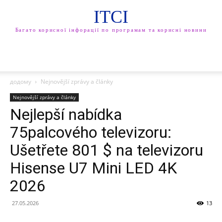
ITCI
Багато корисної інфорації по програмам та корисні новини
додому
Nejnovější zprávy a články
Nejnovější zprávy a články
Nejlepší nabídka
75palcového televizoru:
Ušetřete 801 $ na televizoru
Hisense U7 Mini LED 4K
2026
27.05.2026
13