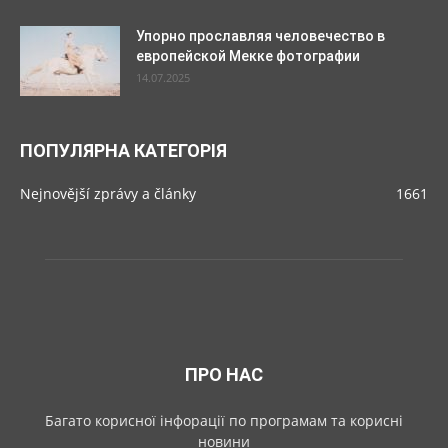
Упорно прославляя человечество в
европейской Мекке фотографии
14.07.2025
ПОПУЛЯРНА КАТЕГОРІЯ
Nejnovější zprávy a články
1661
ПРО НАС
Багато корисної інфорації по програмам та корисні
новини