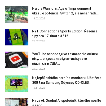
Hyrule Warriors: Age of Imprisonment
ukazuje potenciál Switch 2, ale nenahradí...
11.02.2026
NYT Connections Sports Edition: Řešení a
tipy pro 17. února #512
25.02.2026
YouTube впроваджує технологію оцінки
віку, що дозволяє ідентифікувати
підлітків в США...
29.07.2025
Nejlepší nabídka herního monitoru: Ušetřete
300 $ na Samsung Odyssey QD-OLED...
12.11.2025
Nirva AI: Osobní AI společník, kterého nosíte
s sebou