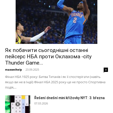
Як побачити сьогоднішні останні
пейсерс НБА проти Оклахома -city
Thunder Game...
maxwelhelp
-
23.09.2025
0
Фінал НБА 1925 року: Битва Титанів і як її спостерігати (навіть
якщо ви не в Індії) Фінал НБА 2025 року-це не просто Спортивна
подія,...
Řešení dnešní mini křížovky NYT: 3. března
07.03.2026