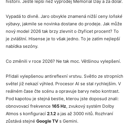
historii. Ještě lepší než výprodej Memorial Day a za dolar.
Vypadá to divně. Jaro obvykle znamená nižší ceny
loňské
výbavy
, jakmile se novinka dostane do prodeje. Jak může
nový model 2026 tak brzy zlevnit o čtyřicet procent? To
je zvláštní. Hisense je to však jedno. To je zatím nejlepší
nabídka sezóny.
Co změnili v roce 2026? Ne tak moc. Většinou vylepšení.
Přidali vylepšenou antireflexní vrstvu. Světlo ze stropních
světel již nekazí výhled. Procesor AI se stal rychlejším. V
reálném čase čte scénu a opravuje barvy nebo kontrast.
Pod kapotou je stejná bestie, kterou jste doposud znali:
obnovovací frekvence
165 Hz
, zvukový systém Dolby
Atmos s konfigurací
2.1.2
a jas až 3000 nitů. Rozhraní
zůstává stejné
Google TV
s Gemini.