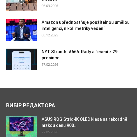
06.03.2026
Amazon upřednostňuje použitelnou umělou
inteligenci, nikoli metriky vedení
03.12.2025
NYT Strands #666: Rady a řešení z 29.
prosince
17.02.2026
ВИБІР РЕДАКТОРА
ASUS ROG Strix 4K OLED klesá na rekordně
nízkou cenu 900...
27.05.2026